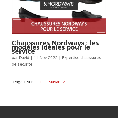
Chaussures Nordways : les
modèles idéales pour le
service
par
David
|
11 Nov 2022
|
Expertise chaussures
de sécurité
Page 1 sur 2
1
2
Suivant >