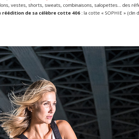
ons, vestes, shorts, sweats, combinaisons, salopettes… des réfé
la
réédition de sa célèbre cotte 406
: la cotte « SOPHIE » (clin 