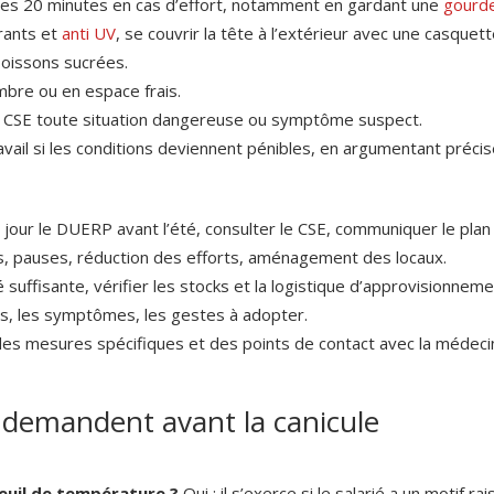
 les 20 minutes en cas d’effort, notamment en gardant une
gourd
rants et
anti UV
, se couvrir la tête à l’extérieur avec une casquet
 boissons sucrées.
mbre ou en espace frais.
u CSE toute situation dangereuse ou symptôme suspect.
il si les conditions deviennent pénibles, en argumentant préci
à jour le DUERP avant l’été, consulter le CSE, communiquer le plan
res, pauses, réduction des efforts, aménagement des locaux.
 suffisante, vérifier les stocks et la logistique d’approvisionneme
ues, les symptômes, les gestes à adopter.
des mesures spécifiques et des points de contact avec la médecin
 demandent avant la canicule
 seuil de température ?
Oui : il s’exerce si le salarié a un motif