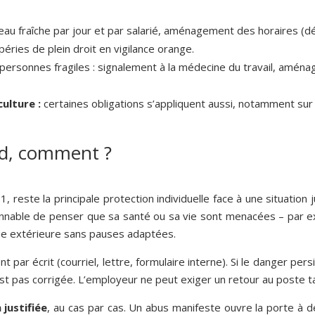
 d’eau fraîche par jour et par salarié, aménagement des horaires 
ies de plein droit en vigilance orange.
ersonnes fragiles : signalement à la médecine du travail, amé
ulture :
certaines obligations s’appliquent aussi, notamment sur 
and, comment ?
1-1, reste la principale protection individuelle face à une situati
isonnable de penser que sa santé ou sa vie sont menacées – par e
e extérieure sans pauses adaptées.
par écrit (courriel, lettre, formulaire interne). Si le danger pers
n’est pas corrigée. L’employeur ne peut exiger un retour au poste 
 justifiée
, au cas par cas. Un abus manifeste ouvre la porte à d