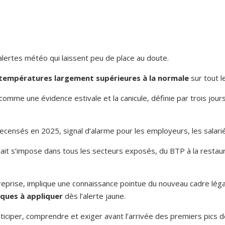
alertes météo qui laissent peu de place au doute.
températures largement supérieures à la normale
sur tout le
omme une évidence estivale et la canicule, définie par trois jours
 recensés en 2025, signal d’alarme pour les employeurs, les salar
rait s’impose dans tous les secteurs exposés, du BTP à la restaura
treprise, implique une connaissance pointue du nouveau cadre léga
iques à appliquer
dès l’alerte jaune.
nticiper, comprendre et exiger avant l’arrivée des premiers pics d