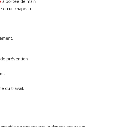
e
à portée de main.
te ou un chapeau.
sément.
 de prévention.
nt.
e du travail.
 raisonnable de penser que le danger est grave