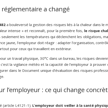
e réglementaire a changé
482
a bouleversé la gestion des risques liés à la chaleur dans le
aleur intense » et reconnaît, pour la première fois,
le risque ch
s seulement les températures qui déclenchent les obligations, ma
e jaune, l’employeur doit réagir : adapter l’organisation, contrô
urtout pour ceux qui travaillent en extérieur.
our un travail physique, 30°C dans un bureau, les risques devienn
est la vigilance météo et la capacité de l’employeur à prouver qu’
 figurer dans le Document unique d’évaluation des risques profess
ge.
ur l’employeur : ce qui change concr
té (article L4121-1).
L’employeur doit veiller à la santé physi