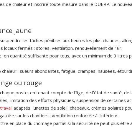
odes de chaleur et inscrire toute mesure dans le DUERP. Le nouvea
ance jaune
 suspendre les tâches pénibles aux heures les plus chaudes, allon
locaux fermés : stores, ventilation, renouvellement de l’air.
e, en quantité suffisante pour tous, avec un minimum de 3 litres pa
e chaleur : sueurs abondantes, fatigue, crampes, nausées, étour
ange ou rouge
chaque poste, en tenant compte de l’âge, de l’état de santé, de l
alés, limitation des efforts physiques, suspension de certaines act
ravail
adaptés, lunettes de soleil, chapeaux, crèmes solaires pou
oire sur les chantiers ; ventilation renforcée à l’intérieur.
ttre en place du chômage partiel si la sécurité ne peut plus être 