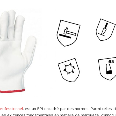
professionnel
, est un EPI encadré par des normes. Parmi celles-c
les exigences fondamentales en matière de marquage, d’innocuité,