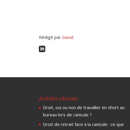
Rédigé par
David

Articles récents
Droit, oui ou non de travailler en short au
bureau lors de canicule ?
Droit de retrait face à la canicule : ce que