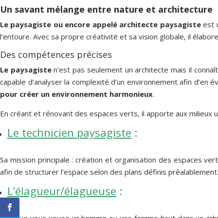
Un savant mélange entre nature et architecture
Le paysagiste ou encore appelé architecte paysagiste
est u
l’entoure. Avec sa propre créativité et sa vision globale, il élabo
Des compétences précises
Le paysagiste
n’est pas seulement un architecte mais il connaît
capable d’analyser la complexité d’un environnement afin d’en év
pour créer un environnement harmonieux
.
En créant et rénovant des espaces verts, il apporte aux milieux u
Le technicien paysagiste
:
Sa mission principale : création et organisation des espaces ver
afin de structurer l’espace selon des plans définis préalablement.
L’élagueur/élagueuse
:
Lorsque vous voyez un homme ou une femme haut dans un arbre, ef