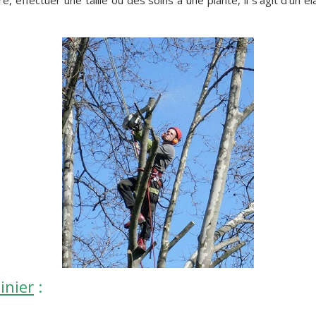
inier
: