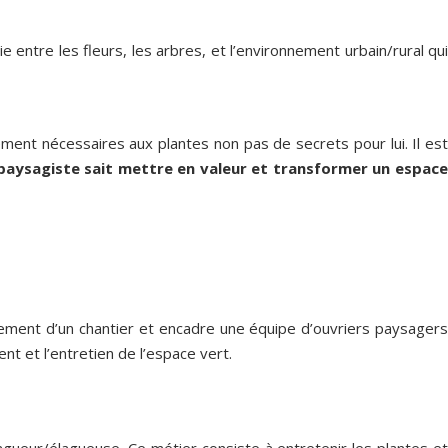
entre les fleurs, les arbres, et l’environnement urbain/rural qu
lement nécessaires aux plantes non pas de secrets pour lui. Il es
 paysagiste sait mettre en valeur et transformer un espac
oulement d’un chantier et encadre une équipe d’ouvriers paysagers
nt et l’entretien de l’espace vert.
agueur/élagueuse. Ce métier consiste à entretenir les plantes et