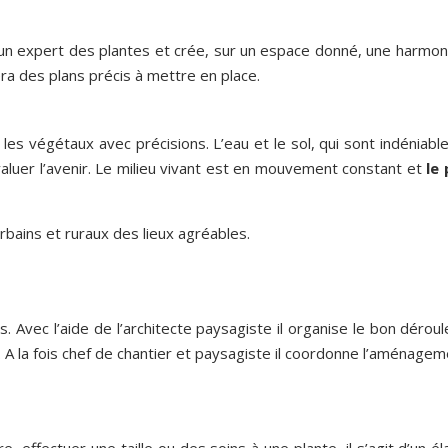
n expert des plantes et crée, sur un espace donné, une harmonie 
rera des plans précis à mettre en place.
 les végétaux avec précisions. L’eau et le sol, qui sont indéniab
aluer l’avenir. Le milieu vivant est en mouvement constant et
le
rbains et ruraux des lieux agréables.
ts. Avec l’aide de l’architecte paysagiste il organise le bon dér
 A la fois chef de chantier et paysagiste il coordonne l’aménageme
fectuer une taille ou des soins à une plante, il s’agit d’un él