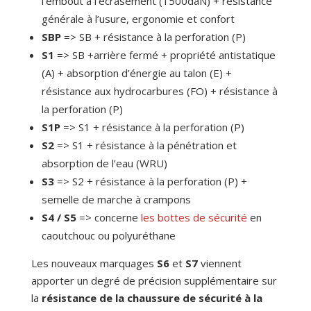
l’embout à l’écrasement (1500daN) + résistance
générale à l’usure, ergonomie et confort
SBP
=>
SB + résistance à la perforation (P)
S1
=> SB +arrière fermé + propriété antistatique
(A) + absorption d’énergie au talon (E) +
résistance aux hydrocarbures (FO) + résistance à
la perforation (P)
S1P
=> S1 + résistance à la perforation (P)
S2
=>
S1 + résistance à la pénétration et
absorption de l’eau (WRU)
S3
=>
S2 + résistance à la perforation (P) +
semelle de marche à crampons
S4 / S5
=>
concerne
les bottes de sécurité
en
caoutchouc ou polyuréthane
Les nouveaux marquages
S6
et
S7
viennent
apporter un degré de précision supplémentaire sur
la
résistance de la chaussure de sécurité à la