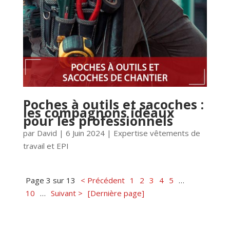
Poches à outils et sacoches :
les compagnons idéaux
pour les professionnels
par
David
|
6 Juin 2024
|
Expertise vêtements de
travail et EPI
Page 3 sur 13
< Précédent
1
2
3
4
5
…
10
…
Suivant >
[Dernière page]