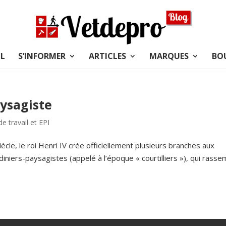
L
S’INFORMER
ARTICLES
MARQUES
BO
aysagiste
e travail et EPI
ècle, le roi Henri IV crée officiellement plusieurs branches aux
iniers-paysagistes (appelé à l’époque « courtilliers »), qui rasse